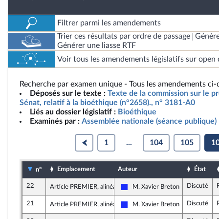
Filtrer parmi les amendements
Trier ces résultats par ordre de passage
Génére
Générer une liasse RTF
Voir tous les amendements législatifs sur open 
Recherche par examen unique - Tous les amendements ci-d
Déposés sur le texte :
Texte de la commission sur le pro
Sénat, relatif à la bioéthique (n°2658)., n° 3181-A0
Liés au dossier législatif :
Bioéthique
Examinés par :
Assemblée nationale (séance publique)
1
...
104
105
1
Emplacement
Auteur
État
n°
22
Discuté
Article PREMIER, alinéa 39
M. Xavier Breton
Les Républicains
21
Discuté
Article PREMIER, alinéa 33
M. Xavier Breton
Les Républicains