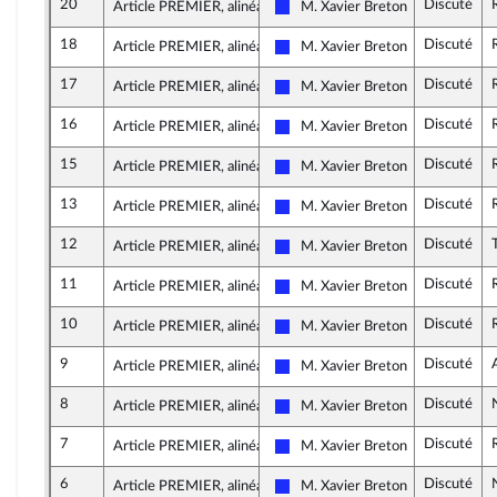
20
Discuté
Article PREMIER, alinéa 29
M. Xavier Breton
Les Républicains
18
Discuté
Article PREMIER, alinéa 26
M. Xavier Breton
Les Républicains
17
Discuté
Article PREMIER, alinéa 24
M. Xavier Breton
Les Républicains
16
Discuté
Article PREMIER, alinéa 23
M. Xavier Breton
Les Républicains
15
Discuté
Article PREMIER, alinéa 22
M. Xavier Breton
Les Républicains
13
Discuté
Article PREMIER, alinéa 22
M. Xavier Breton
Les Républicains
12
Discuté
Article PREMIER, alinéa 15
M. Xavier Breton
Les Républicains
11
Discuté
Article PREMIER, alinéa 3
M. Xavier Breton
Les Républicains
10
Discuté
Article PREMIER, alinéa 16
M. Xavier Breton
Les Républicains
9
Discuté
Article PREMIER, alinéa 16
M. Xavier Breton
Les Républicains
8
Discuté
Article PREMIER, alinéa 14
M. Xavier Breton
Les Républicains
7
Discuté
Article PREMIER, alinéa 5
M. Xavier Breton
Les Républicains
6
Discuté
Article PREMIER, alinéa 9
M. Xavier Breton
Les Républicains