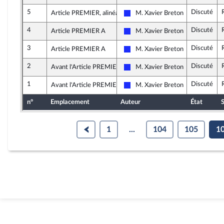
5
Discuté
Article PREMIER, alinéa 3
M. Xavier Breton
Les Républicains
4
Discuté
Article PREMIER A
M. Xavier Breton
Les Républicains
3
Discuté
Article PREMIER A
M. Xavier Breton
Les Républicains
2
Discuté
Avant l'Article PREMIER A
M. Xavier Breton
Les Républicains
1
Discuté
Avant l'Article PREMIER A
M. Xavier Breton
Les Républicains
n°
Emplacement
Auteur
État
S
1
...
104
105
1