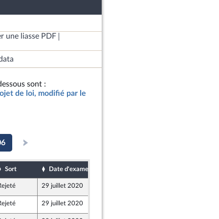
r une liasse PDF
data
essous sont :
jet de loi, modifié par le
06
Sort
Date d'examen
Date de dépôt
Rejeté
29 juillet 2020
3 juillet 2020
Rejeté
29 juillet 2020
3 juillet 2020