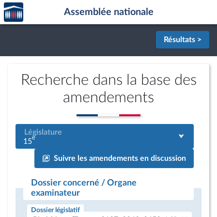
Accèder
Aller au contenu
Aller en bas de la page
Assemblée nationale
à la
page
d'accueil
Résultats >
Recherche dans la base des
amendements
Législature
e
15
Suivre les amendements en discussion
Dossier concerné / Organe
examinateur
Dossier législatif