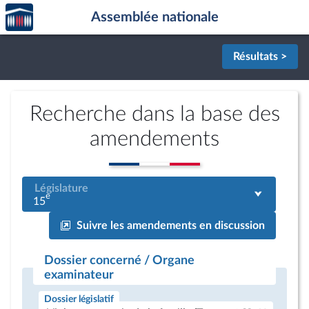
Accèder
Aller au contenu
Aller en bas de la page
Assemblée nationale
à la
page
d'accueil
Résultats >
Recherche dans la base des
amendements
Législature
e
15
Suivre les amendements en discussion
Dossier concerné / Organe
examinateur
Dossier législatif