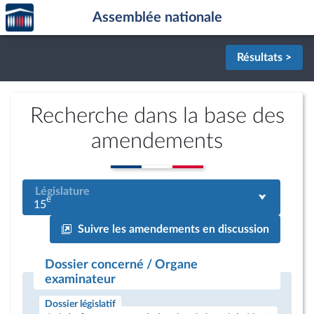
Accèder
Aller au contenu
Aller en bas de la page
Assemblée nationale
à la
page
d'accueil
Résultats >
Recherche dans la base des
amendements
Législature
e
15
Suivre les amendements en discussion
Dossier concerné / Organe
examinateur
Dossier législatif