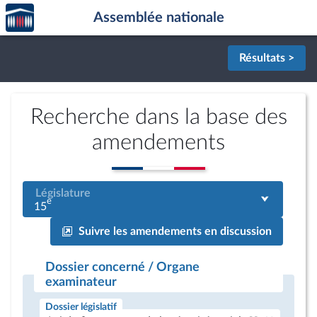
Accèder
Aller au contenu
Aller en bas de la page
Assemblée nationale
à la
page
d'accueil
Résultats >
Recherche dans la base des
amendements
Législature
e
15
Suivre les amendements en discussion
Dossier concerné / Organe
examinateur
Dossier législatif