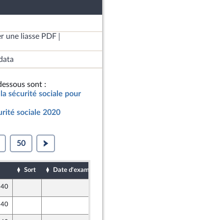
r une liasse PDF
data
essous sont :
la sécurité sociale pour
urité sociale 2020
50
Sort
Date d'examen
Date de dépôt
 40
11 octobre 2019
entés
 40
11 octobre 2019