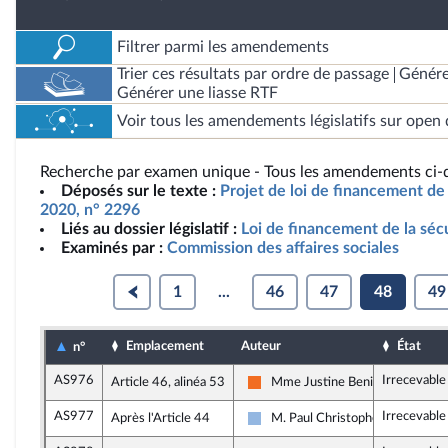
Filtrer parmi les amendements
Trier ces résultats par ordre de passage
Génére
Générer une liasse RTF
Voir tous les amendements législatifs sur open 
Recherche par examen unique - Tous les amendements ci-d
Déposés sur le texte :
Projet de loi de financement de 
2020, n° 2296
Liés au dossier législatif :
Loi de financement de la séc
Examinés par :
Commission des affaires sociales
1
...
46
47
48
49
Emplacement
Auteur
État
n°
AS976
Irrecevable
Article 46, alinéa 53
Mme Justine Benin
Mouvement Démocrate et appar
AS977
Irrecevable
Après l'Article 44
M. Paul Christophe
UDI, Agir et Indépendants