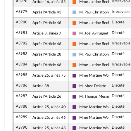
AS978
Irrecevable
Article 46, alinéa 53
Mme Justine Benin
Mouvement Démocrate et appar
AS979
Irrecevable
Après l'Article 43
M. Paul Christophe
UDI, Agir et Indépendants
AS980
Discuté
Après l'Article 46
Mme Justine Benin
Mouvement Démocrate et appar
AS981
Discuté
Article 8, alinéa 9
M. Joël Aviragnet
Socialistes et apparentés
AS982
Irrecevable
Après l'Article 46
Mme Justine Benin
Mouvement Démocrate et appar
AS983
Discuté
Après l'Article 28
M. Paul Christophe
UDI, Agir et Indépendants
AS984
Irrecevable
Après l'Article 46
Mme Justine Benin
Mouvement Démocrate et appar
AS985
Discuté
Article 25, alinéa 75
Mme Martine Wonner
La République en Marche
AS986
Discuté
Article 38
M. Marc Delatte
La République en Marche
AS987
Discuté
Après l'Article 26
M. Thomas Mesnier
La République en Marche
AS988
Discuté
Article 25, alinéa 40
Mme Martine Wonner
La République en Marche
AS989
Discuté
Article 25, alinéa 46
Mme Martine Wonner
La République en Marche
AS990
Discuté
Article 25, alinéa 48
Mme Martine Wonner
La République en Marche