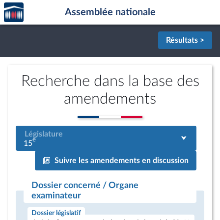
Accèder
Aller au contenu
Aller en bas de la page
Assemblée nationale
à la
page
d'accueil
Résultats >
Recherche dans la base des
amendements
Législature
e
15
Suivre les amendements en discussion
Dossier concerné / Organe
examinateur
Dossier législatif