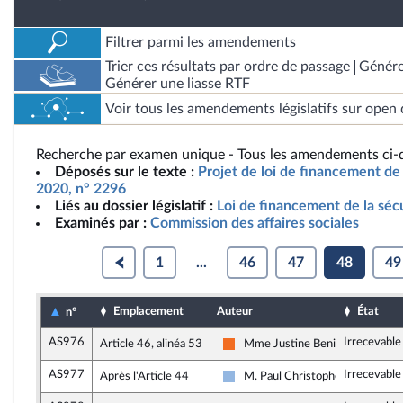
Filtrer parmi les amendements
Trier ces résultats par ordre de passage
Génére
Générer une liasse RTF
Voir tous les amendements législatifs sur open 
Recherche par examen unique - Tous les amendements ci-d
Déposés sur le texte :
Projet de loi de financement de 
2020, n° 2296
Liés au dossier législatif :
Loi de financement de la séc
Examinés par :
Commission des affaires sociales
1
...
46
47
48
49
Emplacement
Auteur
État
n°
AS976
Irrecevable
Article 46, alinéa 53
Mme Justine Benin
Mouvement Démocrate et appar
AS977
Irrecevable
Après l'Article 44
M. Paul Christophe
UDI, Agir et Indépendants