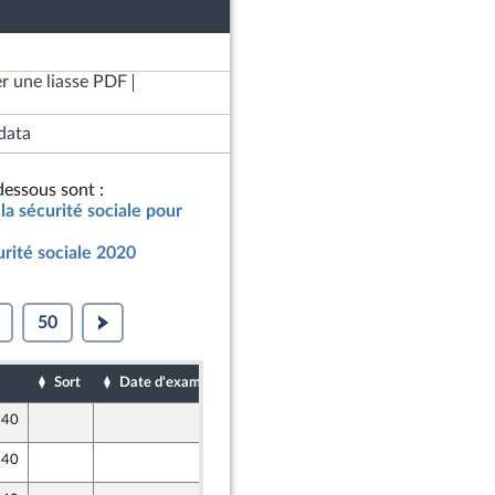
r une liasse PDF
data
essous sont :
la sécurité sociale pour
urité sociale 2020
50
Sort
Date d'examen
Date de dépôt
 40
11 octobre 2019
entés
 40
11 octobre 2019