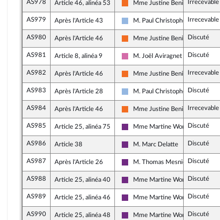
AS978
Irrecevable
Article 46, alinéa 53
Mme Justine Benin
Mouvement Démocrate et appar
AS979
Irrecevable
Après l'Article 43
M. Paul Christophe
UDI, Agir et Indépendants
AS980
Discuté
Après l'Article 46
Mme Justine Benin
Mouvement Démocrate et appar
AS981
Discuté
Article 8, alinéa 9
M. Joël Aviragnet
Socialistes et apparentés
AS982
Irrecevable
Après l'Article 46
Mme Justine Benin
Mouvement Démocrate et appar
AS983
Discuté
Après l'Article 28
M. Paul Christophe
UDI, Agir et Indépendants
AS984
Irrecevable
Après l'Article 46
Mme Justine Benin
Mouvement Démocrate et appar
AS985
Discuté
Article 25, alinéa 75
Mme Martine Wonner
La République en Marche
AS986
Discuté
Article 38
M. Marc Delatte
La République en Marche
AS987
Discuté
Après l'Article 26
M. Thomas Mesnier
La République en Marche
AS988
Discuté
Article 25, alinéa 40
Mme Martine Wonner
La République en Marche
AS989
Discuté
Article 25, alinéa 46
Mme Martine Wonner
La République en Marche
AS990
Discuté
Article 25, alinéa 48
Mme Martine Wonner
La République en Marche