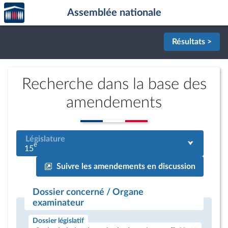
Accèder
Aller au contenu
Aller en bas de la page
Assemblée nationale
à la
page
d'accueil
Résultats >
Recherche dans la base des
amendements
Législature
e
15
Suivre les amendements en discussion
Dossier concerné / Organe
examinateur
Dossier législatif