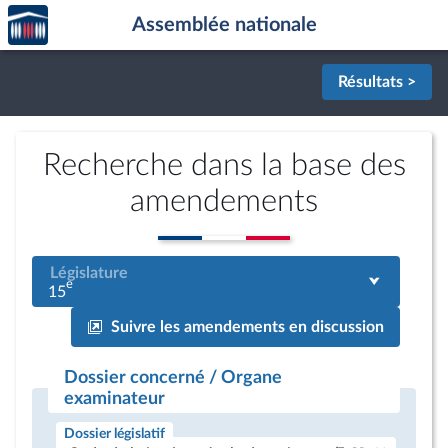
Accèder
Aller au contenu
Aller en bas de la page
Assemblée nationale
à la
page
d'accueil
Résultats >
Recherche dans la base des
amendements
Législature
e
15
Suivre les amendements en discussion
Dossier concerné / Organe
examinateur
Dossier législatif