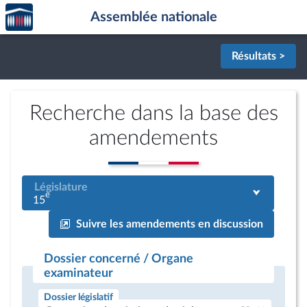
Accèder
Aller au contenu
Aller en bas de la page
Assemblée nationale
à la
page
d'accueil
Résultats >
Recherche dans la base des
amendements
Législature
e
15
Suivre les amendements en discussion
Dossier concerné / Organe
examinateur
Dossier législatif