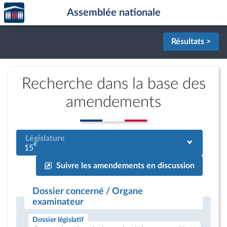
Accèder
Aller au contenu
Aller en bas de la page
Assemblée nationale
à la
page
d'accueil
Résultats >
Recherche dans la base des
amendements
Législature
e
15
Suivre les amendements en discussion
Dossier concerné / Organe
examinateur
Dossier législatif