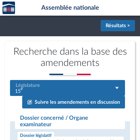
Accèder
Aller au contenu
Aller en bas de la page
Assemblée nationale
à la
page
d'accueil
Résultats >
Recherche dans la base des
amendements
Législature
e
15
Suivre les amendements en discussion
Dossier concerné / Organe
examinateur
Dossier législatif