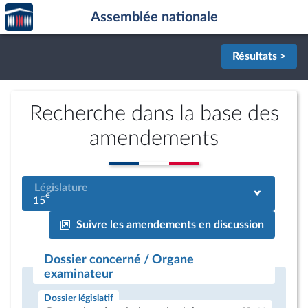
Accèder
Aller au contenu
Aller en bas de la page
Assemblée nationale
à la
page
d'accueil
Résultats >
Recherche dans la base des
amendements
Législature
e
15
Suivre les amendements en discussion
Dossier concerné / Organe
examinateur
Dossier législatif