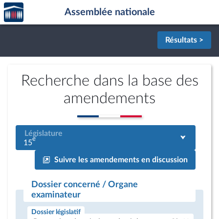
Accèder
Aller au contenu
Aller en bas de la page
Assemblée nationale
à la
page
d'accueil
Résultats >
Recherche dans la base des
amendements
Législature
e
15
Suivre les amendements en discussion
Dossier concerné / Organe
examinateur
Dossier législatif