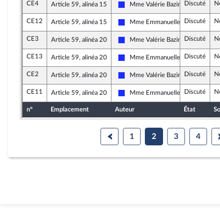
CE4
Discuté
N
Article 59, alinéa 15
Mme Valérie Bazin-Malgras
Les Républicains
CE12
Discuté
N
Article 59, alinéa 15
Mme Emmanuelle Anthoine
Les Républicains
CE3
Discuté
N
Article 59, alinéa 20
Mme Valérie Bazin-Malgras
Les Républicains
CE13
Discuté
N
Article 59, alinéa 20
Mme Emmanuelle Anthoine
Les Républicains
CE2
Discuté
N
Article 59, alinéa 20
Mme Valérie Bazin-Malgras
Les Républicains
CE11
Discuté
N
Article 59, alinéa 20
Mme Emmanuelle Anthoine
Les Républicains
n°
Emplacement
Auteur
État
So
1
2
3
4