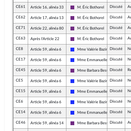
CE61
Discuté
A
Article 16, alinéa 33
M. Éric Bothorel
La République en Marche
CE62
Discuté
A
Article 17, alinéa 13
M. Éric Bothorel
La République en Marche
CE71
Discuté
A
Article 22, alinéa 80
M. Éric Bothorel
La République en Marche
CE63
Discuté
A
Après l'Article 22
M. Éric Bothorel
La République en Marche
CE8
Discuté
N
Article 59, alinéa 6
Mme Valérie Bazin-Malgras
Les Républicains
CE17
Discuté
N
Article 59, alinéa 6
Mme Emmanuelle Anthoine
Les Républicains
CE45
Discuté
Re
Article 59, alinéa 6
Mme Barbara Bessot Ballot
La République en Marche
CE5
Discuté
N
Article 59, alinéa 6
Mme Valérie Bazin-Malgras
Les Républicains
CE15
Discuté
N
Article 59, alinéa 6
Mme Emmanuelle Anthoine
Les Républicains
CE6
Discuté
N
Article 59, alinéa 6
Mme Valérie Bazin-Malgras
Les Républicains
CE14
Discuté
N
Article 59, alinéa 6
Mme Emmanuelle Anthoine
Les Républicains
CE46
Discuté
A
Article 59, alinéa 14
Mme Barbara Bessot Ballot
La République en Marche