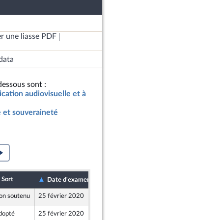
r une liasse PDF
data
essous sont :
ication audiovisuelle et à
 et souveraineté
Sort
Date de dépôt
Date d'examen
on soutenu
25 février 2020
20 février 2020
dopté
25 février 2020
24 février 2020