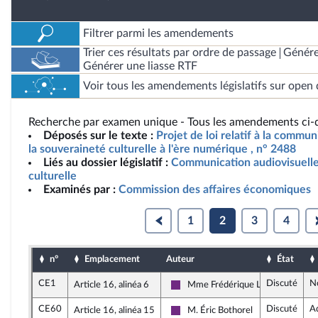
Filtrer parmi les amendements
Trier ces résultats par ordre de passage
Génére
Générer une liasse RTF
Voir tous les amendements législatifs sur open 
Recherche par examen unique - Tous les amendements ci-d
Déposés sur le texte :
Projet de loi relatif à la commun
la souveraineté culturelle à l'ère numérique , n° 2488
Liés au dossier législatif :
Communication audiovisuelle
culturelle
Examinés par :
Commission des affaires économiques
1
2
3
4
n°
Emplacement
Auteur
État
CE1
Discuté
N
Article 16, alinéa 6
Mme Frédérique Lardet
La République en Marche
CE60
Discuté
A
Article 16, alinéa 15
M. Éric Bothorel
La République en Marche