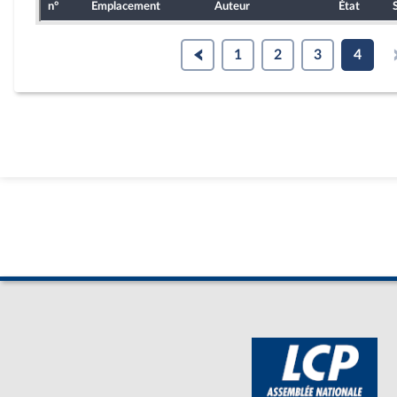
n°
Emplacement
Auteur
État
1
2
3
4