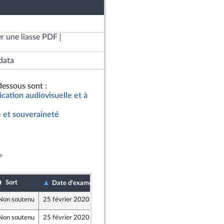
r une liasse PDF
data
essous sont :
ication audiovisuelle et à
 et souveraineté
Sort
Date de dépôt
Date d'examen
Non soutenu
25 février 2020
20 février 2020
Non soutenu
25 février 2020
20 février 2020