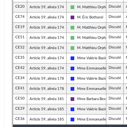
CE20
Discuté
Article 59, alinéa 174
M. Matthieu Orphelin
Libertés et Territoires
CE74
Discuté
Article 59, alinéa 174
M. Éric Bothorel
La République en Marche
CE19
Discuté
Article 59, alinéa 174
M. Matthieu Orphelin
Libertés et Territoires
CE51
Discuté
Article 59, alinéa 174
M. Matthieu Orphelin
Libertés et Territoires
CE52
Discuté
Article 59, alinéa 174
M. Matthieu Orphelin
Libertés et Territoires
CE35
Discuté
Article 59, alinéa 174
Mme Valérie Bazin-Malgras
Les Républicains
CE42
Discuté
Article 59, alinéa 174
Mme Emmanuelle Anthoine
Les Républicains
CE34
Discuté
Article 59, alinéa 178
Mme Valérie Bazin-Malgras
Les Républicains
CE41
Discuté
Article 59, alinéa 178
Mme Emmanuelle Anthoine
Les Républicains
CE50
Discuté
Article 59, alinéa 181
Mme Barbara Bessot Ballot
La République en Marche
CE29
Discuté
Article 59, alinéa 185
Mme Valérie Bazin-Malgras
Les Républicains
CE36
Discuté
Article 59, alinéa 185
Mme Emmanuelle Anthoine
Les Républicains