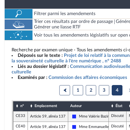
Filtrer parmi les amendements
Trier ces résultats par ordre de passage
Génére
Générer une liasse RTF
Voir tous les amendements législatifs sur open 
Recherche par examen unique - Tous les amendements ci-d
Déposés sur le texte :
Projet de loi relatif à la commun
la souveraineté culturelle à l'ère numérique , n° 2488
Liés au dossier législatif :
Communication audiovisuelle
culturelle
Examinés par :
Commission des affaires économiques
1
2
3
4
n°
Emplacement
Auteur
État
CE33
Discuté
Article 59, alinéa 137
Mme Valérie Bazin-Malgras
Les Républicains
CE40
Discuté
Article 59, alinéa 137
Mme Emmanuelle Anthoine
Les Républicains