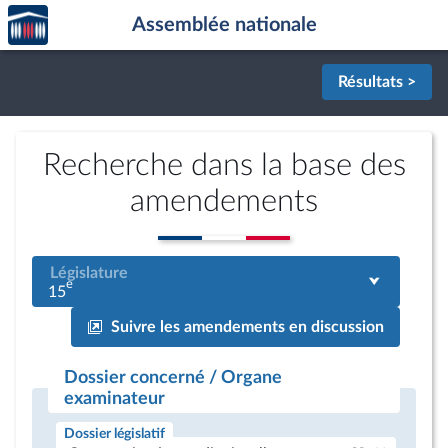
Accèder
Aller au contenu
Aller en bas de la page
Assemblée nationale
à la
page
d'accueil
Résultats >
Recherche dans la base des
amendements
Législature
e
15
Suivre les amendements en discussion
Dossier concerné / Organe
examinateur
Dossier législatif