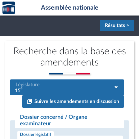
Accèder
Aller au contenu
Aller en bas de la page
Assemblée nationale
à la
page
d'accueil
Résultats >
Recherche dans la base des
amendements
Législature
e
15
Suivre les amendements en discussion
Dossier concerné / Organe
examinateur
Dossier législatif