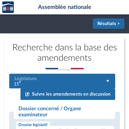
Accèder
Aller au contenu
Aller en bas de la page
Assemblée nationale
à la
page
d'accueil
Résultats >
Recherche dans la base des
amendements
Législature
e
15
Suivre les amendements en discussion
Dossier concerné / Organe
examinateur
Dossier législatif