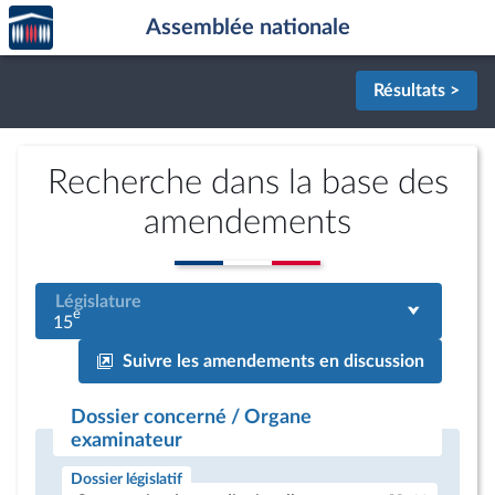
Accèder
Aller au contenu
Aller en bas de la page
Assemblée nationale
à la
page
d'accueil
Résultats >
Recherche dans la base des
amendements
Législature
e
15
Suivre les amendements en discussion
Dossier concerné / Organe
examinateur
Dossier législatif