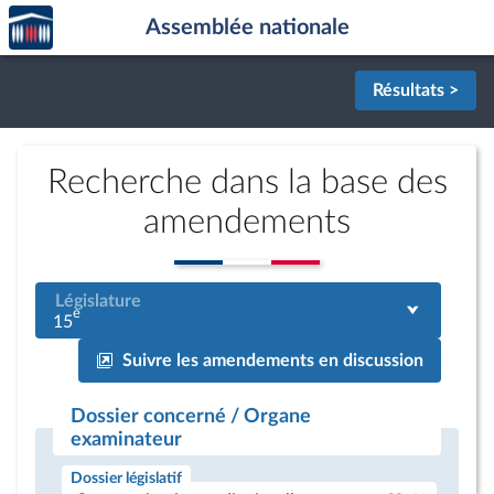
Accèder
Aller au contenu
Aller en bas de la page
Assemblée nationale
à la
page
d'accueil
Résultats >
Recherche dans la base des
amendements
Législature
e
15
Suivre les amendements en discussion
Dossier concerné / Organe
examinateur
Dossier législatif