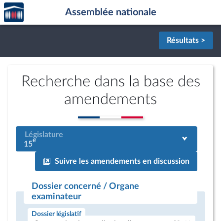
Accèder
Aller au contenu
Aller en bas de la page
Assemblée nationale
à la
page
d'accueil
Résultats >
Recherche dans la base des
amendements
Législature
e
15
Suivre les amendements en discussion
Dossier concerné / Organe
examinateur
Dossier législatif