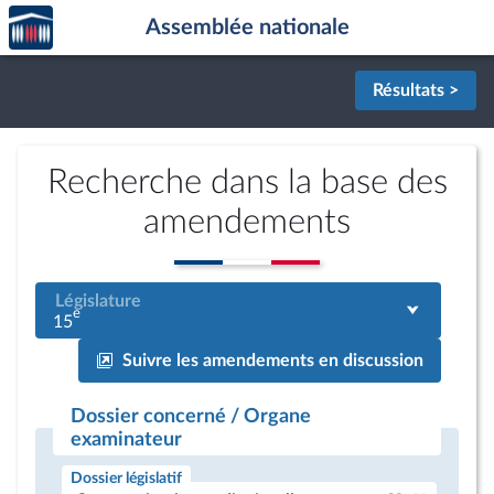
Accèder
Aller au contenu
Aller en bas de la page
Assemblée nationale
à la
page
d'accueil
Résultats >
Recherche dans la base des
amendements
Législature
e
15
Suivre les amendements en discussion
Dossier concerné / Organe
examinateur
Dossier législatif