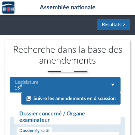
Accèder
Aller au contenu
Aller en bas de la page
Assemblée nationale
à la
page
d'accueil
Résultats >
Recherche dans la base des
amendements
Législature
e
15
Suivre les amendements en discussion
Dossier concerné / Organe
examinateur
Dossier législatif