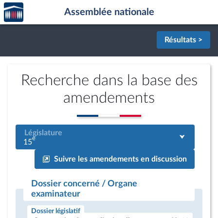
Accèder
Aller au contenu
Aller en bas de la page
Assemblée nationale
à la
page
d'accueil
Résultats >
Recherche dans la base des
amendements
Législature
e
15
Suivre les amendements en discussion
Dossier concerné / Organe
examinateur
Dossier législatif