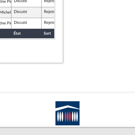
Discuté
Rejeté
17 juin 2021
ine Pirès Beaune
t apparentés
Discuté
Rejeté
17 juin 2021
 Michels
e en Marche
Discuté
Rejeté
17 juin 2021
ine Pirès Beaune
t apparentés
État
Sort
Date d'examen
Examiné par