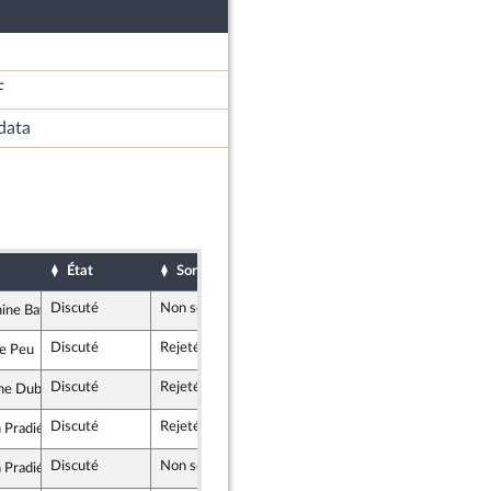
F
data
État
Sort
Date d'examen
Examiné par
Discuté
Non soutenu
2 décembre 2021
ine Batho
Discuté
Rejeté
2 décembre 2021
e Peu
rate et républicaine
Discuté
Rejeté
2 décembre 2021
ne Dubié
erritoires
Discuté
Rejeté
2 décembre 2021
 Pradié
ains
Discuté
Non soutenu
2 décembre 2021
 Pradié
ains