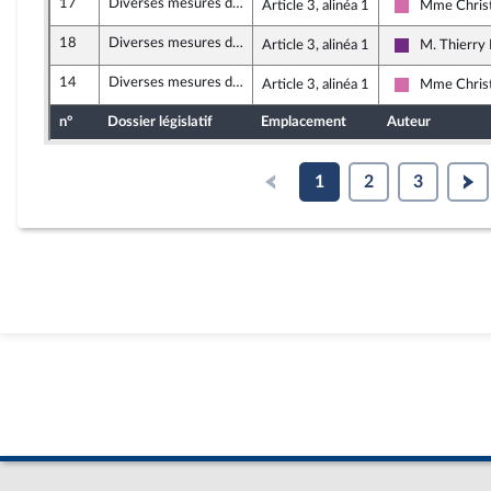
17
Diverses mesures de justice sociale
Article 3, alinéa 1
Mme Christ
Socialistes e
18
Diverses mesures de justice sociale
Article 3, alinéa 1
M. Thierry
La Républiqu
14
Diverses mesures de justice sociale
Article 3, alinéa 1
Mme Christ
Socialistes e
n°
Dossier législatif
Emplacement
Auteur
1
2
3