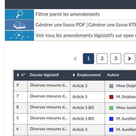
Filtrer parmi les amendements
Générer une liasse PDF
Générer une liasse RT
Voir tous les amendements législatifs sur open 
1
2
3
n°
Dossier législatif
Emplacement
Auteur
9
Diverses mesures de justice sociale
Article 3
Mme Delph
Non inscrit
7
Diverses mesures de justice sociale
Article 3
M. Stéphan
Gauche démoc
8
Diverses mesures de justice sociale
Article 3 BIS
Mme Jeani
Libertés et T
5
Diverses mesures de justice sociale
Article 3 BIS
M. Aurélien
Les Républic
6
Diverses mesures de justice sociale
Article 3
M. Aurélien
Les Républic