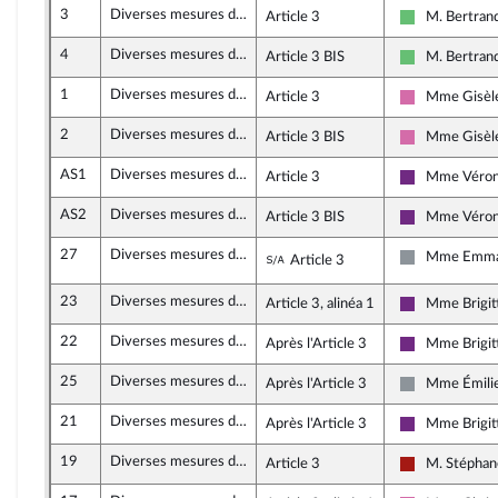
3
Diverses mesures de justice sociale
Article 3
M. Bertran
Libertés et T
4
Diverses mesures de justice sociale
Article 3 BIS
M. Bertran
Libertés et T
1
Diverses mesures de justice sociale
Article 3
Mme Gisèl
Socialistes e
2
Diverses mesures de justice sociale
Article 3 BIS
Mme Gisèl
Socialistes e
AS1
Diverses mesures de justice sociale
Article 3
Mme Véron
La Républiqu
AS2
Diverses mesures de justice sociale
Article 3 BIS
Mme Véron
La Républiqu
27
Diverses mesures de justice sociale
Sous-amendement de l'a
Mme Emman
Article 3
Non inscrit
23
Diverses mesures de justice sociale
Article 3, alinéa 1
Mme Brigit
La Républiqu
22
Diverses mesures de justice sociale
Après l'Article 3
Mme Brigit
La Républiqu
25
Diverses mesures de justice sociale
Après l'Article 3
Mme Émilie
Non inscrit
21
Diverses mesures de justice sociale
Après l'Article 3
Mme Brigit
La Républiqu
19
Diverses mesures de justice sociale
Article 3
M. Stéphan
Gauche démoc