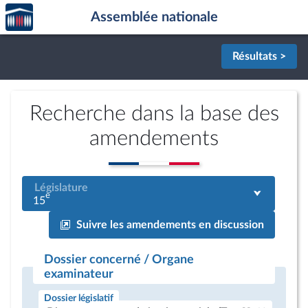
Accèder
Aller au contenu
Aller en bas de la page
Assemblée nationale
à la
page
d'accueil
Résultats >
Recherche dans la base des
amendements
Législature
e
15
Suivre les amendements en discussion
Dossier concerné / Organe
examinateur
Dossier législatif