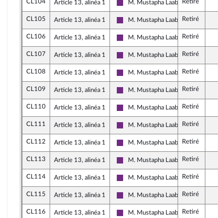
CL104
Retiré
Article 13, alinéa 1
M. Mustapha Laabid
La République en Marche
CL105
Retiré
Article 13, alinéa 1
M. Mustapha Laabid
La République en Marche
CL106
Retiré
Article 13, alinéa 1
M. Mustapha Laabid
La République en Marche
CL107
Retiré
Article 13, alinéa 1
M. Mustapha Laabid
La République en Marche
CL108
Retiré
Article 13, alinéa 1
M. Mustapha Laabid
La République en Marche
CL109
Retiré
Article 13, alinéa 1
M. Mustapha Laabid
La République en Marche
CL110
Retiré
Article 13, alinéa 1
M. Mustapha Laabid
La République en Marche
CL111
Retiré
Article 13, alinéa 1
M. Mustapha Laabid
La République en Marche
CL112
Retiré
Article 13, alinéa 1
M. Mustapha Laabid
La République en Marche
CL113
Retiré
Article 13, alinéa 1
M. Mustapha Laabid
La République en Marche
CL114
Retiré
Article 13, alinéa 1
M. Mustapha Laabid
La République en Marche
CL115
Retiré
Article 13, alinéa 1
M. Mustapha Laabid
La République en Marche
CL116
Retiré
Article 13, alinéa 1
M. Mustapha Laabid
La République en Marche