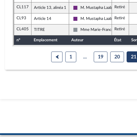
CL117
Retiré
Article 13, alinéa 1
M. Mustapha Laabid
La République en Marche
CL93
Retiré
Article 14
M. Mustapha Laabid
La République en Marche
CL405
Retiré
TITRE
Mme Marie-France Lorho
Non inscrit
n°
Emplacement
Auteur
État
Sor
1
...
19
20
21