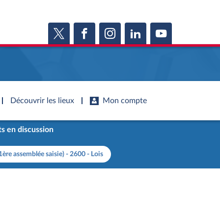
Découvrir les lieux
Mon compte
s en discussion
s
s
Histoire
S'inscrire
ie
1ère assemblée saisie) - 2600 - Lois
Juniors
ports d'information
Dossiers législatifs
Anciennes législatures
ports d'enquête
Budget et sécurité sociale
Vous n'avez pas encore de compte ?
ssemblée ...
Enregistrez-vous
orts législatifs
Questions écrites et orales
Liens vers les sites publics
orts sur l'application des lois
Comptes rendus des débats
mètre de l’application des lois