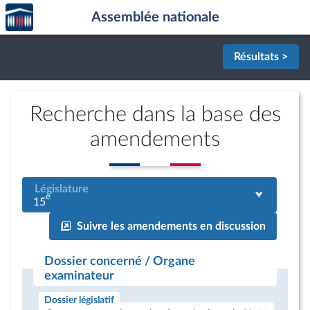
Accèder
Aller au contenu
Aller en bas de la page
Assemblée nationale
à la
page
d'accueil
Résultats >
Recherche dans la base des
amendements
Législature
e
15
Suivre les amendements en discussion
Dossier concerné / Organe
examinateur
Dossier législatif