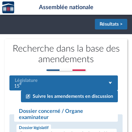
Accèder
Aller au contenu
Aller en bas de la page
Assemblée nationale
à la
page
d'accueil
Résultats >
Recherche dans la base des
amendements
Législature
e
15
Suivre les amendements en discussion
Dossier concerné / Organe
examinateur
Dossier législatif