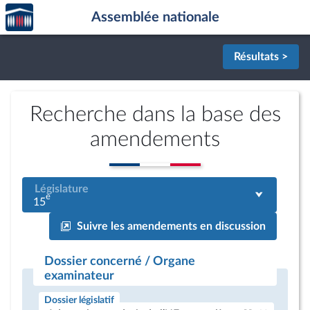
Accèder
Aller au contenu
Aller en bas de la page
Assemblée nationale
à la
page
d'accueil
Résultats >
Recherche dans la base des
amendements
Législature
e
15
Suivre les amendements en discussion
Dossier concerné / Organe
examinateur
Dossier législatif