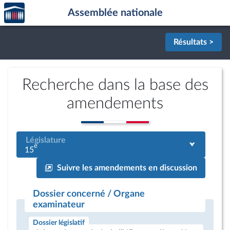
Accèder
Aller au contenu
Aller en bas de la page
Assemblée nationale
à la
page
d'accueil
Résultats >
Recherche dans la base des
amendements
Législature
e
15
Suivre les amendements en discussion
Dossier concerné / Organe
examinateur
Dossier législatif