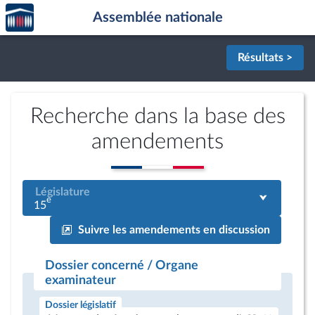
Accèder
Aller au contenu
Aller en bas de la page
Assemblée nationale
à la
page
d'accueil
Résultats >
Recherche dans la base des
amendements
Législature
e
15
Suivre les amendements en discussion
Dossier concerné / Organe
examinateur
Dossier législatif