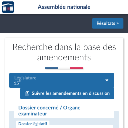
Accèder
Aller au contenu
Aller en bas de la page
Assemblée nationale
à la
page
d'accueil
Résultats >
Recherche dans la base des
amendements
Législature
e
15
Suivre les amendements en discussion
Dossier concerné / Organe
examinateur
Dossier législatif