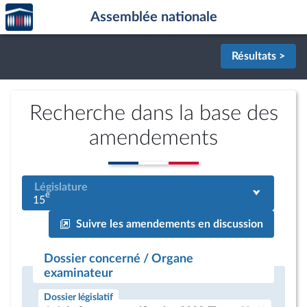
Accèder
Aller au contenu
Aller en bas de la page
Assemblée nationale
à la
page
d'accueil
Résultats >
Recherche dans la base des
amendements
Législature
e
15
Suivre les amendements en discussion
Dossier concerné / Organe
examinateur
Dossier législatif