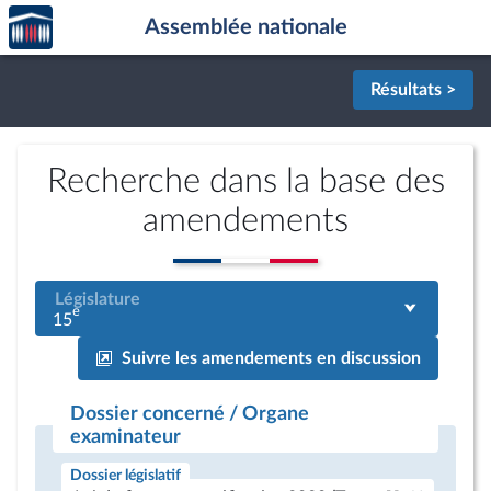
Accèder
Aller au contenu
Aller en bas de la page
Assemblée nationale
à la
page
d'accueil
Résultats >
Recherche dans la base des
amendements
Législature
e
15
Suivre les amendements en discussion
Dossier concerné / Organe
examinateur
Dossier législatif