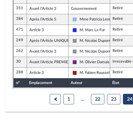
351
Retiré
Avant l'Article 3
Gouvernement
384
Retiré
Après l'Article 5
Mme Patricia Lemoine
UDI, Agir et Indépendants
471
Retiré
Article 3
M. Marc Le Fur
Les Républicains
249
Retiré
Après l'Article UNIQUE
M. Nicolas Dupont-Aignan
Non inscrit
262
Retiré
Avant l'Article 3
M. Nicolas Dupont-Aignan
Non inscrit
30
Irrecevable
Avant l'Article PREMIER
M. Olivier Damaisin
La République en Marche
288
Retiré
Article 3
M. Fabien Roussel
Gauche démocrate et républicain
n°
Emplacement
Auteur
État
1
...
22
23
24