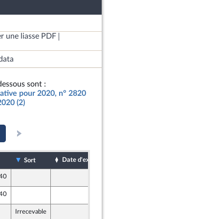
r une liasse PDF
data
essous sont :
icative pour 2020, n° 2820
2020 (2)
Date d'examen
Date de dépôt
Sort
 40
16 avril 2020
 40
16 avril 2020
Irrecevable
17 avril 2020