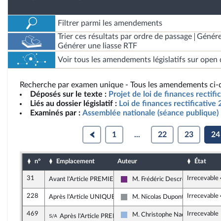
Filtrer parmi les amendements
Trier ces résultats par ordre de passage
Génére
Générer une liasse RTF
Voir tous les amendements législatifs sur open 
Recherche par examen unique - Tous les amendements ci-d
Déposés sur le texte :
Projet de loi de finances rectif
Liés au dossier législatif :
Loi de finances rectificative 
Examinés par :
Assemblée nationale (séance publique)
1
...
22
23
24
n°
Emplacement
Auteur
État
31
Irrecevable
Avant l'Article PREMIER
M. Frédéric Descrozaille
La République en Marche
228
Irrecevable
Après l'Article UNIQUE
M. Nicolas Dupont-Aignan
Non inscrit
469
Irrecevable
Sous-amendement de l'amendement n°238
M. Christophe Naegelen
Après l'Article PREMIER
UDI, Agir et Indépendants