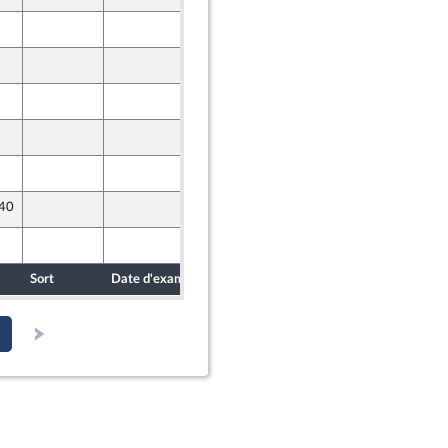
16 avril 2020
16 avril 2020
17 avril 2020
16 avril 2020
16 avril 2020
 40
16 avril 2020
16 avril 2020
e
Sort
Date d'examen
Date de dépôt