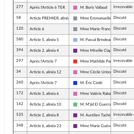
277
Irrecevable
Après l'Article 6 TER
M. Boris Vallaud
Socialistes et apparentés
58
Discuté
Article PREMIER, alinéa 3
Mme Emmanuelle Ménard
Non inscrit
120
Discuté
Article 6
Mme Marie-France Lorho
Non inscrit
580
Discuté
Article 5, alinéa 5
M. Pascal Brindeau
UDI, Agir et Indépendants
394
Discuté
Article 2, alinéa 4
Mme Mireille Clapot
La République en Marche
297
Irrecevable
Après l'Article 7
Mme Mathilde Panot
La France insoumise
34
Discuté
Article 6, alinéa 12
Mme Cécile Untermaier
Socialistes et apparentés
260
Discuté
Après l'Article 7
M. Éric Ciotti
Les Républicains
172
Discuté
Article 3, alinéa 6
Mme Valérie Rabault
Socialistes et apparentés
162
Discuté
Article 2, alinéa 10
M. M'jid El Guerrab
Libertés et Territoires
535
Irrecevable
Article 2, alinéa 8
M. Aurélien Taché
La République en Marche
348
Discuté
Article 6, alinéa 23
Mme Marie Guévenoux
La République en Marche