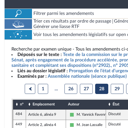
Filtrer parmi les amendements
Trier ces résultats par ordre de passage
Génére
Générer une liasse RTF
Voir tous les amendements législatifs sur open 
Recherche par examen unique - Tous les amendements ci-d
Déposés sur le texte :
Texte de la commission sur le pro
Sénat, après engagement de la procédure accélérée, pror
sanitaire et complétant ses dispositions (n°2902)., n° 29
Liés au dossier législatif :
Prorogation de l’état d’urgen
Examinés par :
Assemblée nationale (séance publique)
1
...
26
27
28
29
n°
Emplacement
Auteur
État
484
Discuté
Article 6, alinéa 9
M. Yannick Favennec-Bécot
Libertés et Territoires
449
Discuté
Article 2, alinéa 4
M. Jean Lassalle
Libertés et Territoires