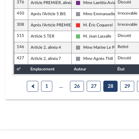
376
Discuté
Article PREMIER, alinéa 11
Mme Laetitia Avia
La République en Marche
450
Irrecevable
Après l'Article 5 BIS
Mme Emmanuelle Ménard
Non inscrit
308
Irrecevable
Après l'Article PREMIER
M. Éric Coquerel
La France insoumise
515
Discuté
Article 5 TER
M. Jean Lassalle
Libertés et Territoires
146
Retiré
Article 2, alinéa 4
Mme Marine Le Pen
Non inscrit
427
Discuté
Article 2, alinéa 7
Mme Agnès Thill
Non inscrit
n°
Emplacement
Auteur
État
1
...
26
27
28
29