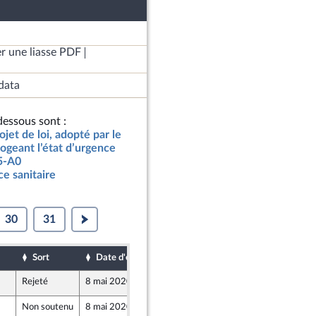
r une liasse PDF
data
essous sont :
jet de loi, adopté par le
ogeant l’état d’urgence
05-A0
ce sanitaire
30
31
Sort
Date d'examen
Date de dépôt
Rejeté
8 mai 2020
7 mai 2020
Non soutenu
8 mai 2020
7 mai 2020