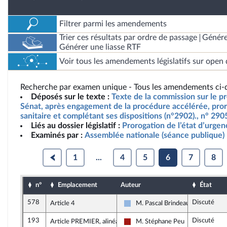
Filtrer parmi les amendements
Trier ces résultats par ordre de passage
Génére
Générer une liasse RTF
Voir tous les amendements législatifs sur open 
Recherche par examen unique - Tous les amendements ci-d
Déposés sur le texte :
Texte de la commission sur le pro
Sénat, après engagement de la procédure accélérée, pror
sanitaire et complétant ses dispositions (n°2902)., n° 29
Liés au dossier législatif :
Prorogation de l’état d’urgen
Examinés par :
Assemblée nationale (séance publique)
1
...
4
5
6
7
8
n°
Emplacement
Auteur
État
578
Discuté
Article 4
M. Pascal Brindeau
UDI, Agir et Indépendants
193
Discuté
Article PREMIER, alinéa 1
M. Stéphane Peu
Gauche démocrate et républicain