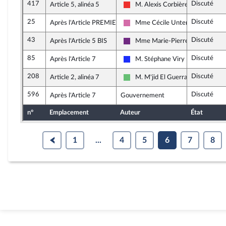
417
Discuté
Article 5, alinéa 5
M. Alexis Corbière
La France insoumise
25
Discuté
Après l'Article PREMIER
Mme Cécile Untermaier
Socialistes et apparentés
43
Discuté
Après l'Article 5 BIS
Mme Marie-Pierre Rixain
La République en Marche
85
Discuté
Après l'Article 7
M. Stéphane Viry
Les Républicains
208
Discuté
Article 2, alinéa 7
M. M'jid El Guerrab
Libertés et Territoires
596
Discuté
Après l'Article 7
Gouvernement
n°
Emplacement
Auteur
État
1
...
4
5
6
7
8