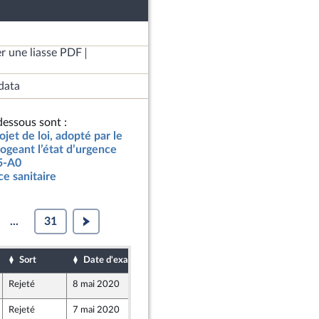
r une liasse PDF
data
essous sont :
jet de loi, adopté par le
ogeant l’état d’urgence
05-A0
ce sanitaire
...
31
Sort
Date d'examen
Date de dépôt
Rejeté
8 mai 2020
7 mai 2020
Rejeté
7 mai 2020
7 mai 2020
e