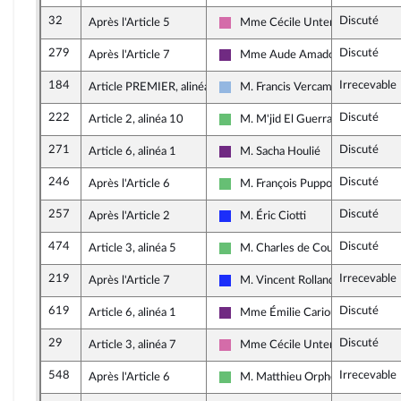
32
Discuté
Après l'Article 5
Mme Cécile Untermaier
Socialistes et apparentés
279
Discuté
Après l'Article 7
Mme Aude Amadou
La République en Marche
184
Irrecevable
Article PREMIER, alinéa 11
M. Francis Vercamer
UDI, Agir et Indépendants
222
Discuté
Article 2, alinéa 10
M. M'jid El Guerrab
Libertés et Territoires
271
Discuté
Article 6, alinéa 1
M. Sacha Houlié
La République en Marche
246
Discuté
Après l'Article 6
M. François Pupponi
Libertés et Territoires
257
Discuté
Après l'Article 2
M. Éric Ciotti
Les Républicains
474
Discuté
Article 3, alinéa 5
M. Charles de Courson
Libertés et Territoires
219
Irrecevable
Après l'Article 7
M. Vincent Rolland
Les Républicains
619
Discuté
Article 6, alinéa 1
Mme Émilie Cariou
La République en Marche
29
Discuté
Article 3, alinéa 7
Mme Cécile Untermaier
Socialistes et apparentés
548
Irrecevable
Après l'Article 6
M. Matthieu Orphelin
Libertés et Territoires