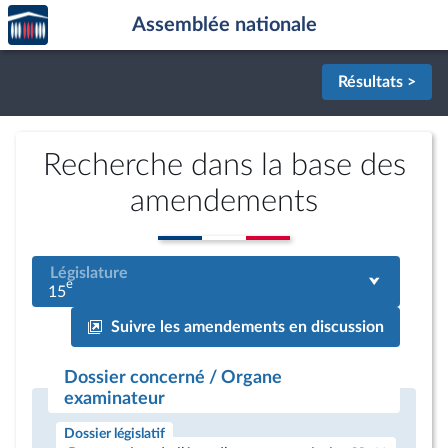
Accèder
Aller au contenu
Aller en bas de la page
Assemblée nationale
à la
page
d'accueil
Résultats >
Recherche dans la base des
amendements
Législature
e
15
Suivre les amendements en discussion
Dossier concerné / Organe
examinateur
Dossier législatif