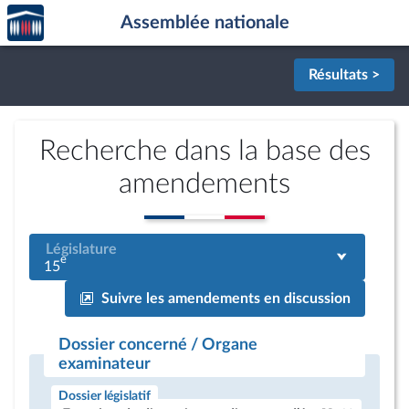
Accèder
Aller au contenu
Aller en bas de la page
Assemblée nationale
à la
page
d'accueil
Résultats >
Recherche dans la base des
amendements
Législature
e
15
Suivre les amendements en discussion
Dossier concerné / Organe
examinateur
Dossier législatif