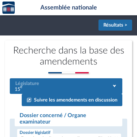
Accèder
Aller au contenu
Aller en bas de la page
Assemblée nationale
à la
page
d'accueil
Résultats >
Recherche dans la base des
amendements
Législature
e
15
Suivre les amendements en discussion
Dossier concerné / Organe
examinateur
Dossier législatif