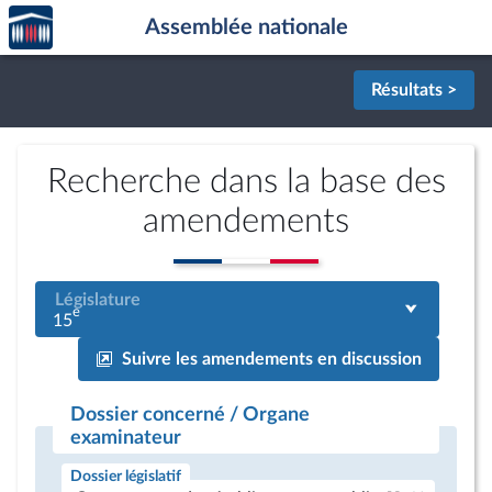
Accèder
Aller au contenu
Aller en bas de la page
Assemblée nationale
à la
page
d'accueil
Résultats >
Recherche dans la base des
amendements
Législature
e
15
Suivre les amendements en discussion
Dossier concerné / Organe
examinateur
Dossier législatif