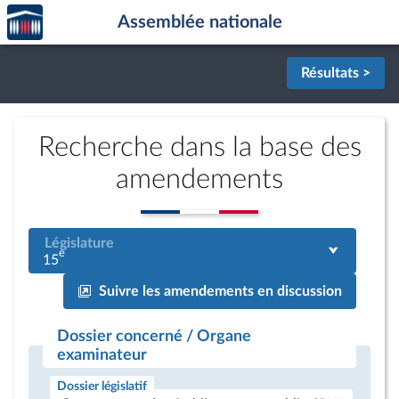
Accèder
Aller au contenu
Aller en bas de la page
Assemblée nationale
à la
page
d'accueil
Résultats >
Recherche dans la base des
amendements
Législature
e
15
Suivre les amendements en discussion
Dossier concerné / Organe
examinateur
Dossier législatif