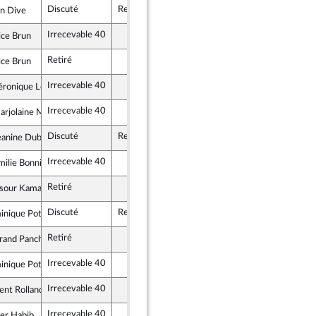
Discuté
Rejeté
25 juin 2020
en Dive
licains
Irrecevable 40
ice Brun
licains
Retiré
ice Brun
licains
Irrecevable 40
ronique Louwagie
licains
Irrecevable 40
jolaine Meynier-Millefert
lique en Marche
Discuté
Rejeté
25 juin 2020
anine Dubié
t Territoires
Irrecevable 40
ilie Bonnivard
licains
Retiré
sour Kamardine
licains
Discuté
Rejeté
9 juillet 2020
nique Potier
es et apparentés
Retiré
rand Pancher
t Territoires
Irrecevable 40
nique Potier
es et apparentés
Irrecevable 40
ent Rolland
licains
Irrecevable 40
er Habib