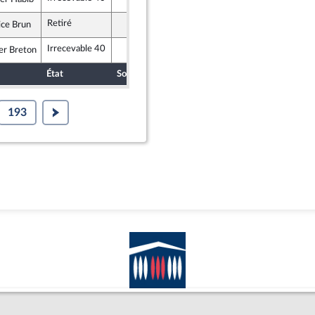
ndépendants
Retiré
ice Brun
licains
Irrecevable 40
er Breton
licains
État
Sort
Date d'examen
Examiné par
193