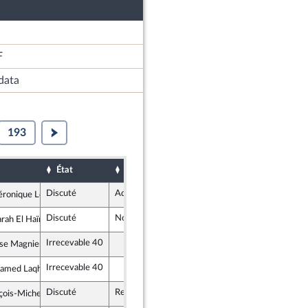
F
data
193
État
Sort
Date d'examen
Examiné par
Discuté
Adopté
9 juillet 2020
ronique Louwagie
licains
Discuté
Non soutenu
9 juillet 2020
ah El Haïry
t Démocrate et apparentés
Irrecevable 40
se Magnier
emble
Irrecevable 40
amed Laqhila
t Démocrate et apparentés
Discuté
Rejeté
9 juillet 2020
çois-Michel Lambert
t Territoires