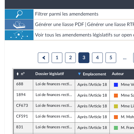
Filtrer parmi les amendements
Générer une liasse PDF
Générer une liasse RT
Voir tous les amendements législatifs sur open 
1
2
3
4
5
...
n°
Dossier législatif
Auteur
Emplacement
688
Loi de finances rectificative pour 2020 (3)
Après l'Article 18
Mme Vé
Les Répub
1894
Loi de finances rectificative pour 2020 (3)
Après l'Article 18
Mme Sar
Mouvemen
CF673
Loi de finances rectificative pour 2020 (3)
Après l'Article 18
Mme Li
Agir ens
CF591
Loi de finances rectificative pour 2020 (3)
Après l'Article 18
M. Moh
Mouvemen
831
Loi de finances rectificative pour 2020 (3)
Après l'Article 18
M. Fran
Libertés e