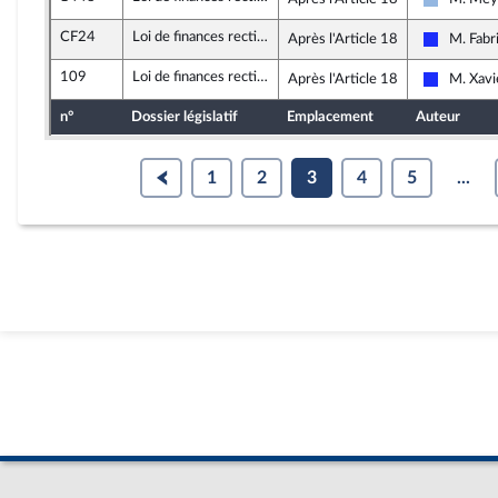
UDI et I
CF24
Loi de finances rectificative pour 2020 (3)
Après l'Article 18
M. Fabr
Les Répub
109
Loi de finances rectificative pour 2020 (3)
Après l'Article 18
M. Xavi
Les Répub
n°
Dossier législatif
Emplacement
Auteur
1
2
3
4
5
...