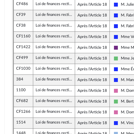
CF486
Loi de finances rectificative pour 2020 (3)
Après l'Article 18
M. Juli
Les Répub
CF39
Loi de finances rectificative pour 2020 (3)
Après l'Article 18
M. Fabr
Les Répub
CF38
Loi de finances rectificative pour 2020 (3)
Après l'Article 18
M. Fabr
Les Répub
CF1160
Loi de finances rectificative pour 2020 (3)
Après l'Article 18
Mme Vé
Les Répub
CF1422
Loi de finances rectificative pour 2020 (3)
Après l'Article 18
Mme Mar
La Répub
CF499
Loi de finances rectificative pour 2020 (3)
Après l'Article 18
Mme Je
Libertés e
CF1030
Loi de finances rectificative pour 2020 (3)
Après l'Article 18
Mme Ém
Les Répub
384
Loi de finances rectificative pour 2020 (3)
Après l'Article 18
M. Man
Les Répub
1100
Loi de finances rectificative pour 2020 (3)
Après l'Article 18
M. Domi
Socialist
CF682
Loi de finances rectificative pour 2020 (3)
Après l'Article 18
M. Bert
Libertés e
CF1266
Loi de finances rectificative pour 2020 (3)
Après l'Article 18
M. Domi
Socialist
1514
Loi de finances rectificative pour 2020 (3)
Après l'Article 18
M. Vinc
Les Répub
1448
Loi de finances rectificative pour 2020 (3)
Après l'Article 18
M. Mey