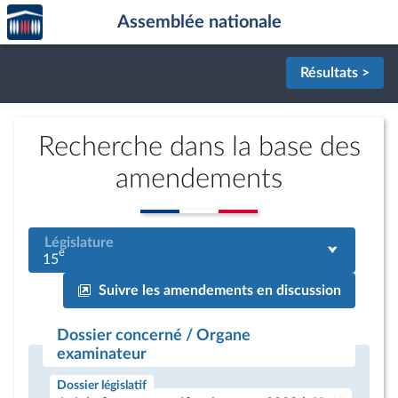
Accèder
Aller au contenu
Aller en bas de la page
Assemblée nationale
à la
page
d'accueil
Résultats >
Recherche dans la base des
amendements
Législature
e
15
Suivre les amendements en discussion
Dossier concerné / Organe
examinateur
Dossier législatif