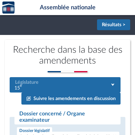
Accèder
Aller au contenu
Aller en bas de la page
Assemblée nationale
à la
page
d'accueil
Résultats >
Recherche dans la base des
amendements
Législature
e
15
Suivre les amendements en discussion
Dossier concerné / Organe
examinateur
Dossier législatif