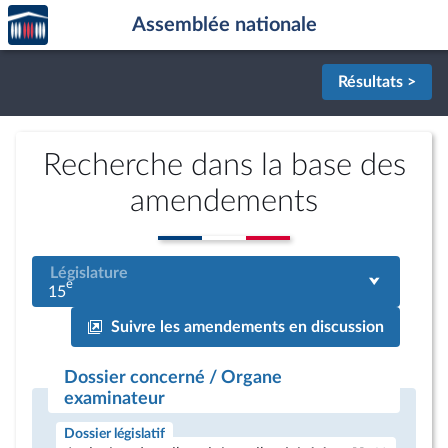
Accèder
Aller au contenu
Aller en bas de la page
Assemblée nationale
à la
page
d'accueil
Résultats >
Recherche dans la base des
amendements
Législature
e
15
Suivre les amendements en discussion
Dossier concerné / Organe
examinateur
Dossier législatif