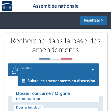
Accèder
Aller au contenu
Aller en bas de la page
Assemblée nationale
à la
page
d'accueil
Résultats >
Recherche dans la base des
amendements
Législature
e
15
Suivre les amendements en discussion
Dossier concerné / Organe
examinateur
Dossier législatif